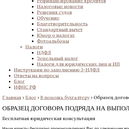
Рефинансирование кредитов
Налоговые новости
Решения судов
Обучение
Благотворительность
Стандартный вычет
Юмор о налогах
Фотоальбомы
Налоги
НДФЛ
Земельный налог
Налоги для юридических лиц и ИП
Инструкции по заполнению 3-НДФЛ
Ответы на вопросы
Блог
ИФНС РФ
Главная
›
Блог
›
В помощь бухгалтеру
›
Образец догов
ОБРАЗЕЦ ДОГОВОРА ПОДРЯДА НА ВЫПО
Бесплатная юридическая консультация
Наши юристы бесплатно проконсультируют Вас по следующим во