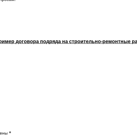
пример договора подряда на строительно-ремонтные р
чены
*