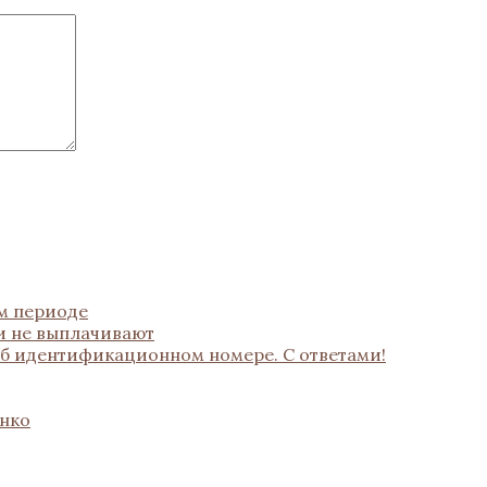
ом периоде
и не выплачивают
об идентификационном номере. С ответами!
енко