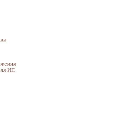
ная
ожения
для ИП