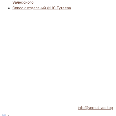
Залесского
Список отделений ФНС Тутаева
© 2026 Vernut-vse.top - Копирование материалов без
активной ссылки на источник запрещено.
По всем вопросам обращайтесь на email:
info@vernut-vse.top