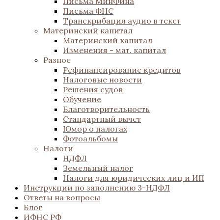
Письма МинФина
Письма ФНС
Транскрибация аудио в текст
Материнский капитал
Материнский капитал
Изменения - мат. капитал
Разное
Рефинансирование кредитов
Налоговые новости
Решения судов
Обучение
Благотворительность
Стандартный вычет
Юмор о налогах
Фотоальбомы
Налоги
НДФЛ
Земельный налог
Налоги для юридических лиц и ИП
Инструкции по заполнению 3-НДФЛ
Ответы на вопросы
Блог
ИФНС РФ