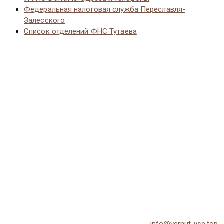
Федеральная налоговая служба Переславля-
Залесского
Список отделений ФНС Тутаева
© 2026 Vernut-vse.top - Копирование материалов без
активной ссылки на источник запрещено.