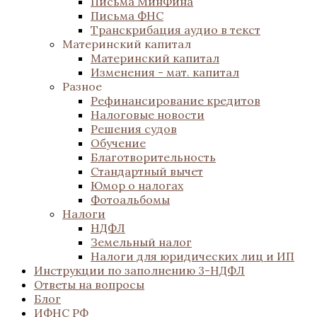
Письма МинФина
Письма ФНС
Транскрибация аудио в текст
Материнский капитал
Материнский капитал
Изменения - мат. капитал
Разное
Рефинансирование кредитов
Налоговые новости
Решения судов
Обучение
Благотворительность
Стандартный вычет
Юмор о налогах
Фотоальбомы
Налоги
НДФЛ
Земельный налог
Налоги для юридических лиц и ИП
Инструкции по заполнению 3-НДФЛ
Ответы на вопросы
Блог
ИФНС РФ