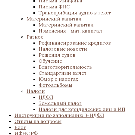
Письма МинФина
Письма ФНС
Транскрибация аудио в текст
Материнский капитал
Материнский капитал
Изменения - мат. капитал
Разное
Рефинансирование кредитов
Налоговые новости
Решения судов
Обучение
Благотворительность
Стандартный вычет
Юмор о налогах
Фотоальбомы
Налоги
НДФЛ
Земельный налог
Налоги для юридических лиц и ИП
Инструкции по заполнению 3-НДФЛ
Ответы на вопросы
Блог
ИФНС РФ