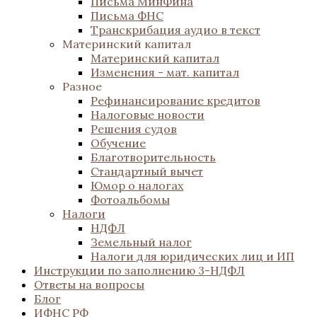
Письма МинФина
Письма ФНС
Транскрибация аудио в текст
Материнский капитал
Материнский капитал
Изменения - мат. капитал
Разное
Рефинансирование кредитов
Налоговые новости
Решения судов
Обучение
Благотворительность
Стандартный вычет
Юмор о налогах
Фотоальбомы
Налоги
НДФЛ
Земельный налог
Налоги для юридических лиц и ИП
Инструкции по заполнению 3-НДФЛ
Ответы на вопросы
Блог
ИФНС РФ