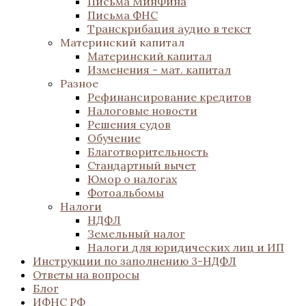
Письма МинФина
Письма ФНС
Транскрибация аудио в текст
Материнский капитал
Материнский капитал
Изменения - мат. капитал
Разное
Рефинансирование кредитов
Налоговые новости
Решения судов
Обучение
Благотворительность
Стандартный вычет
Юмор о налогах
Фотоальбомы
Налоги
НДФЛ
Земельный налог
Налоги для юридических лиц и ИП
Инструкции по заполнению 3-НДФЛ
Ответы на вопросы
Блог
ИФНС РФ