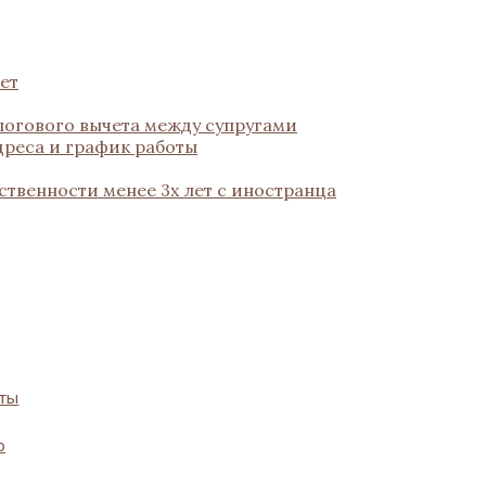
ет
логового вычета между супругами
дреса и график работы
ственности менее 3х лет с иностранца
оты
о