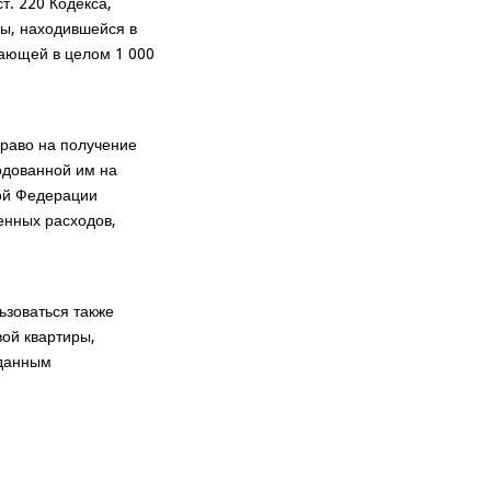
т. 220 Кодекса,
ры, находившейся в
шающей в целом 1 000
раво на получение
ходованной им на
кой Федерации
енных расходов,
ьзоваться также
ой квартиры,
 данным