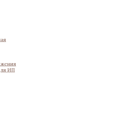
ная
ожения
для ИП