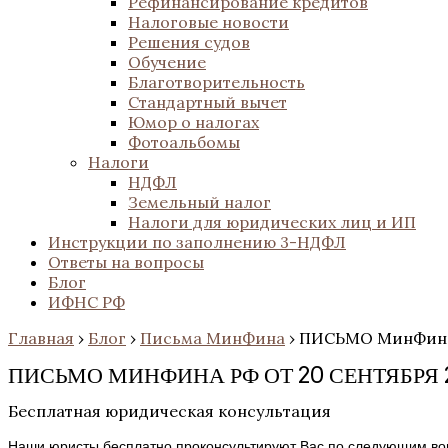
Рефинансирование кредитов
Налоговые новости
Решения судов
Обучение
Благотворительность
Стандартный вычет
Юмор о налогах
Фотоальбомы
Налоги
НДФЛ
Земельный налог
Налоги для юридических лиц и ИП
Инструкции по заполнению 3-НДФЛ
Ответы на вопросы
Блог
ИФНС РФ
Главная
›
Блог
›
Письма МинФина
›
ПИСЬМО МинФина Р
ПИСЬМО МИНФИНА РФ ОТ 20 СЕНТЯБРЯ 20
Бесплатная юридическая консультация
Наши юристы бесплатно проконсультируют Вас по следующим во