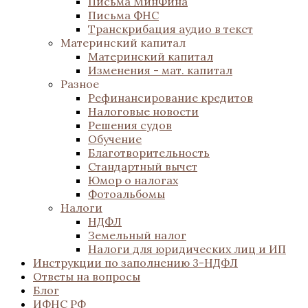
Письма МинФина
Письма ФНС
Транскрибация аудио в текст
Материнский капитал
Материнский капитал
Изменения - мат. капитал
Разное
Рефинансирование кредитов
Налоговые новости
Решения судов
Обучение
Благотворительность
Стандартный вычет
Юмор о налогах
Фотоальбомы
Налоги
НДФЛ
Земельный налог
Налоги для юридических лиц и ИП
Инструкции по заполнению 3-НДФЛ
Ответы на вопросы
Блог
ИФНС РФ