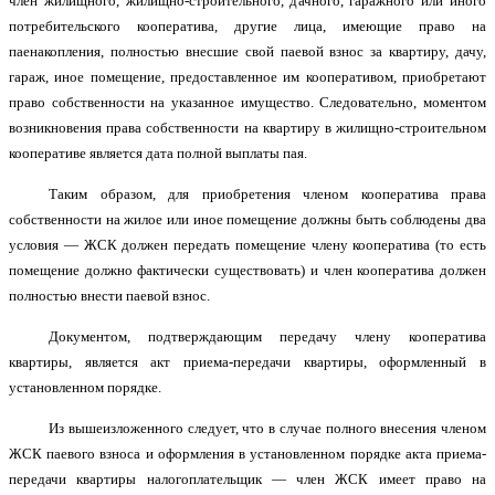
член жилищного, жилищно-строительного, дачного, гаражного или иного
потребительского кооператива, другие лица, имеющие право на
паенакопления, полностью внесшие свой паевой взнос за квартиру, дачу,
гараж, иное помещение, предоставленное им кооперативом, приобретают
право собственности на указанное имущество. Следовательно, моментом
возникновения права собственности на квартиру в жилищно-строительном
кооперативе является дата полной выплаты пая.
Таким образом, для приобретения членом кооператива права
собственности на жилое или иное помещение должны быть соблюдены два
условия — ЖСК должен передать помещение члену кооператива (то есть
помещение должно фактически существовать) и член кооператива должен
полностью внести паевой взнос.
Документом, подтверждающим передачу члену кооператива
квартиры, является акт приема-передачи квартиры, оформленный в
установленном порядке.
Из вышеизложенного следует, что в случае полного внесения членом
ЖСК паевого взноса и оформления в установленном порядке акта приема-
передачи квартиры налогоплательщик — член ЖСК имеет право на