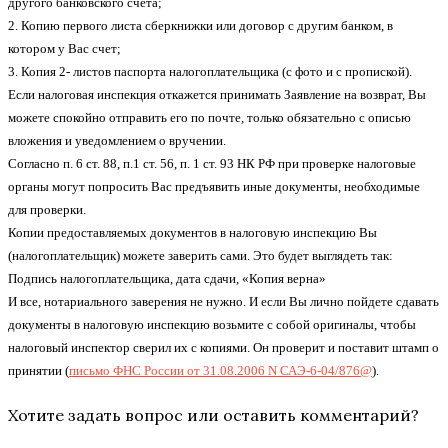
другого банковского счета;
2. Копию первого листа сберкнижки или договор с другим банком, в
котором у Вас счет;
3. Копия 2- листов паспорта налогоплательщика (с фото и с пропиской).
Если налоговая инспекция откажется принимать Заявление на возврат, Вы
можете спокойно отправить его по почте, только обязательно с описью
вложения и уведомлением о вручении.
Согласно п. 6 ст. 88, п.1 ст. 56, п. 1 ст. 93 НК РФ при проверке налоговые
органы могут попросить Вас предъявить иные документы, необходимые
для проверки.
Копии предоставляемых документов в налоговую инспекцию Вы
(налогоплательщик) можете заверить сами. Это будет выглядеть так:
Подпись налогоплательщика, дата сдачи, «Копия верна»
И все, нотариального заверения не нужно. И если Вы лично пойдете сдавать
документы в налоговую инспекцию возьмите с собой оригиналы, чтобы
налоговый инспектор сверил их с копиями. Он проверит и поставит штамп о
принятии (
письмо ФНС России от 31.08.2006 N САЭ-6-04/876@
).
Хотите задать вопрос или оставить комментарий?