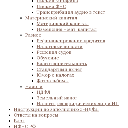
Письма МинФина
Письма ФНС
Транскрибация аудио в текст
Материнский капитал
Материнский капитал
Изменения - мат. капитал
Разное
Рефинансирование кредитов
Налоговые новости
Решения судов
Обучение
Благотворительность
Стандартный вычет
Юмор о налогах
Фотоальбомы
Налоги
НДФЛ
Земельный налог
Налоги для юридических лиц и ИП
Инструкции по заполнению 3-НДФЛ
Ответы на вопросы
Блог
ИФНС РФ