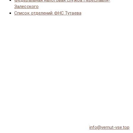
Федеральная налоговая служба Переславля-
Залесского
Список отделений ФНС Тутаева
© 2026 Vernut-vse.top - Копирование материалов без
активной ссылки на источник запрещено.
По всем вопросам обращайтесь на email:
info@vernut-vse.top