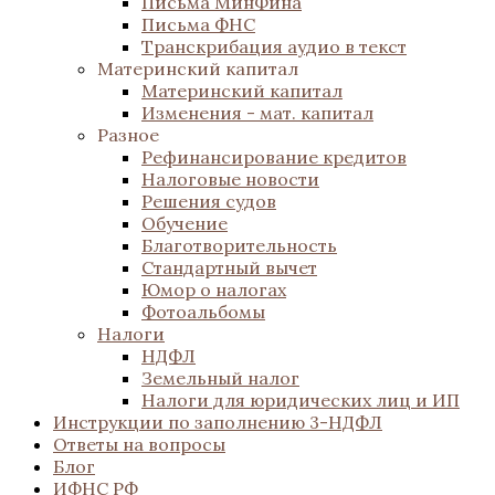
Письма МинФина
Письма ФНС
Транскрибация аудио в текст
Материнский капитал
Материнский капитал
Изменения - мат. капитал
Разное
Рефинансирование кредитов
Налоговые новости
Решения судов
Обучение
Благотворительность
Стандартный вычет
Юмор о налогах
Фотоальбомы
Налоги
НДФЛ
Земельный налог
Налоги для юридических лиц и ИП
Инструкции по заполнению 3-НДФЛ
Ответы на вопросы
Блог
ИФНС РФ