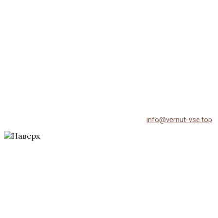
© 2026 Vernut-vse.top - Копирование материалов без
активной ссылки на источник запрещено.
По всем вопросам обращайтесь на email:
info@vernut-vse.top