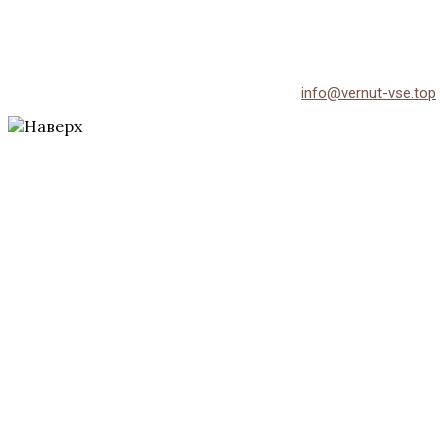
© 2026 Vernut-vse.top - Копирование материалов без
активной ссылки на источник запрещено.
По всем вопросам обращайтесь на email:
info@vernut-vse.top