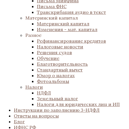
Письма МинФина
Письма ФНС
Транскрибация аудио в текст
Материнский капитал
Материнский капитал
Изменения - мат. капитал
Разное
Рефинансирование кредитов
Налоговые новости
Решения судов
Обучение
Благотворительность
Стандартный вычет
Юмор о налогах
Фотоальбомы
Налоги
НДФЛ
Земельный налог
Налоги для юридических лиц и ИП
Инструкции по заполнению 3-НДФЛ
Ответы на вопросы
Блог
ИФНС РФ