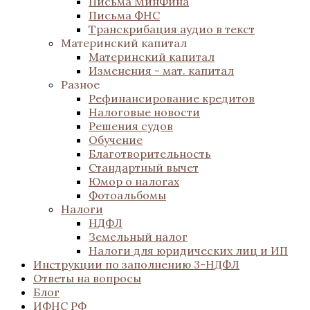
Письма МинФина
Письма ФНС
Транскрибация аудио в текст
Материнский капитал
Материнский капитал
Изменения - мат. капитал
Разное
Рефинансирование кредитов
Налоговые новости
Решения судов
Обучение
Благотворительность
Стандартный вычет
Юмор о налогах
Фотоальбомы
Налоги
НДФЛ
Земельный налог
Налоги для юридических лиц и ИП
Инструкции по заполнению 3-НДФЛ
Ответы на вопросы
Блог
ИФНС РФ