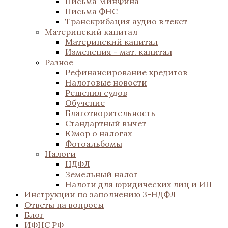
Письма МинФина
Письма ФНС
Транскрибация аудио в текст
Материнский капитал
Материнский капитал
Изменения - мат. капитал
Разное
Рефинансирование кредитов
Налоговые новости
Решения судов
Обучение
Благотворительность
Стандартный вычет
Юмор о налогах
Фотоальбомы
Налоги
НДФЛ
Земельный налог
Налоги для юридических лиц и ИП
Инструкции по заполнению 3-НДФЛ
Ответы на вопросы
Блог
ИФНС РФ