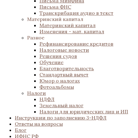
Письма МинФина
Письма ФНС
Транскрибация аудио в текст
Материнский капитал
Материнский капитал
Изменения - мат. капитал
Разное
Рефинансирование кредитов
Налоговые новости
Решения судов
Обучение
Благотворительность
Стандартный вычет
Юмор о налогах
Фотоальбомы
Налоги
НДФЛ
Земельный налог
Налоги для юридических лиц и ИП
Инструкции по заполнению 3-НДФЛ
Ответы на вопросы
Блог
ИФНС РФ