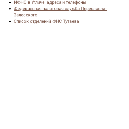
ИФНС в Угличе: адреса и телефоны
Федеральная налоговая служба Переславля-
Залесского
Список отделений ФНС Тутаева
© 2026 Vernut-vse.top - Копирование материалов без
активной ссылки на источник запрещено.