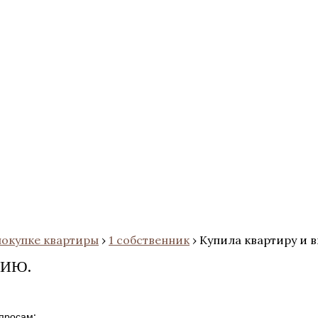
покупке квартиры
›
1 собственник
›
Купила квартиру и 
СИЮ.
просам: