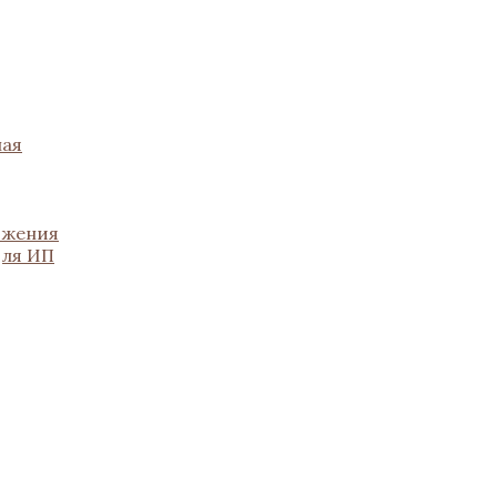
ная
ожения
для ИП