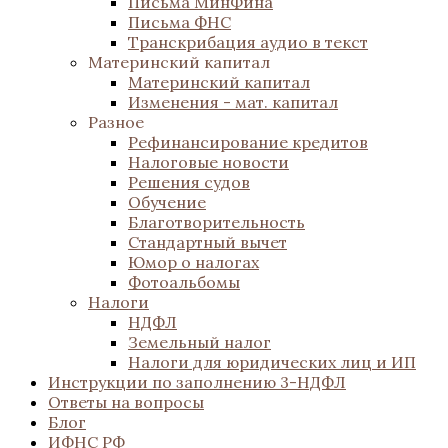
Письма МинФина
Письма ФНС
Транскрибация аудио в текст
Материнский капитал
Материнский капитал
Изменения - мат. капитал
Разное
Рефинансирование кредитов
Налоговые новости
Решения судов
Обучение
Благотворительность
Стандартный вычет
Юмор о налогах
Фотоальбомы
Налоги
НДФЛ
Земельный налог
Налоги для юридических лиц и ИП
Инструкции по заполнению 3-НДФЛ
Ответы на вопросы
Блог
ИФНС РФ