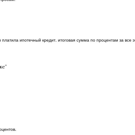
 я платила ипотечный кредит. итоговая сумма по процентам за все 
ке
”
оцентов.