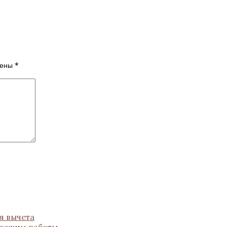
чены
*
я вычета
 режим работы