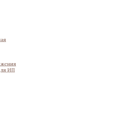
ная
ожения
для ИП