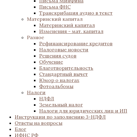
Письма МинФина
Письма ФНС
Транскрибация аудио в текст
Материнский капитал
Материнский капитал
Изменения - мат. капитал
Разное
Рефинансирование кредитов
Налоговые новости
Решения судов
Обучение
Благотворительность
Стандартный вычет
Юмор о налогах
Фотоальбомы
Налоги
НДФЛ
Земельный налог
Налоги для юридических лиц и ИП
Инструкции по заполнению 3-НДФЛ
Ответы на вопросы
Блог
ИФНС РФ