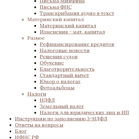
Письма МинФина
Письма ФНС
Транскрибация аудио в текст
Материнский капитал
Материнский капитал
Изменения - мат. капитал
Разное
Рефинансирование кредитов
Налоговые новости
Решения судов
Обучение
Благотворительность
Стандартный вычет
Юмор о налогах
Фотоальбомы
Налоги
НДФЛ
Земельный налог
Налоги для юридических лиц и ИП
Инструкции по заполнению 3-НДФЛ
Ответы на вопросы
Блог
ИФНС РФ