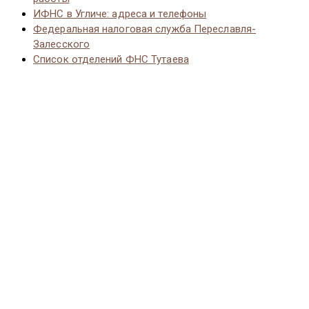
ИФНС в Угличе: адреса и телефоны
Федеральная налоговая служба Переславля-
Залесского
Список отделений ФНС Тутаева
© 2026 Vernut-vse.top - Копирование материалов без
активной ссылки на источник запрещено.