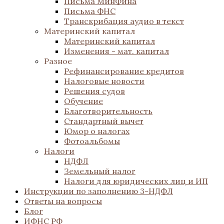
Письма МинФина
Письма ФНС
Транскрибация аудио в текст
Материнский капитал
Материнский капитал
Изменения - мат. капитал
Разное
Рефинансирование кредитов
Налоговые новости
Решения судов
Обучение
Благотворительность
Стандартный вычет
Юмор о налогах
Фотоальбомы
Налоги
НДФЛ
Земельный налог
Налоги для юридических лиц и ИП
Инструкции по заполнению 3-НДФЛ
Ответы на вопросы
Блог
ИФНС РФ