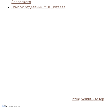
Залесского
Список отделений ФНС Тутаева
© 2026 Vernut-vse.top - Копирование материалов без
активной ссылки на источник запрещено.
По всем вопросам обращайтесь на email:
info@vernut-vse.top