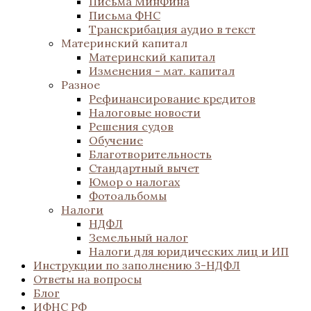
Письма МинФина
Письма ФНС
Транскрибация аудио в текст
Материнский капитал
Материнский капитал
Изменения - мат. капитал
Разное
Рефинансирование кредитов
Налоговые новости
Решения судов
Обучение
Благотворительность
Стандартный вычет
Юмор о налогах
Фотоальбомы
Налоги
НДФЛ
Земельный налог
Налоги для юридических лиц и ИП
Инструкции по заполнению 3-НДФЛ
Ответы на вопросы
Блог
ИФНС РФ