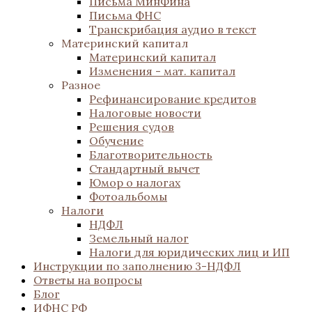
Письма МинФина
Письма ФНС
Транскрибация аудио в текст
Материнский капитал
Материнский капитал
Изменения - мат. капитал
Разное
Рефинансирование кредитов
Налоговые новости
Решения судов
Обучение
Благотворительность
Стандартный вычет
Юмор о налогах
Фотоальбомы
Налоги
НДФЛ
Земельный налог
Налоги для юридических лиц и ИП
Инструкции по заполнению 3-НДФЛ
Ответы на вопросы
Блог
ИФНС РФ