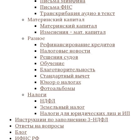
Письма МинФина
Письма ФНС
Транскрибация аудио в текст
Материнский капитал
Материнский капитал
Изменения - мат. капитал
Разное
Рефинансирование кредитов
Налоговые новости
Решения судов
Обучение
Благотворительность
Стандартный вычет
Юмор о налогах
Фотоальбомы
Налоги
НДФЛ
Земельный налог
Налоги для юридических лиц и ИП
Инструкции по заполнению 3-НДФЛ
Ответы на вопросы
Блог
ИФНС РФ