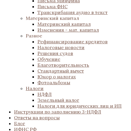
Письма МинФина
Письма ФНС
Транскрибация аудио в текст
Материнский капитал
Материнский капитал
Изменения - мат. капитал
Разное
Рефинансирование кредитов
Налоговые новости
Решения судов
Обучение
Благотворительность
Стандартный вычет
Юмор о налогах
Фотоальбомы
Налоги
НДФЛ
Земельный налог
Налоги для юридических лиц и ИП
Инструкции по заполнению 3-НДФЛ
Ответы на вопросы
Блог
ИФНС РФ