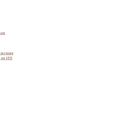
ная
ожения
для ИП