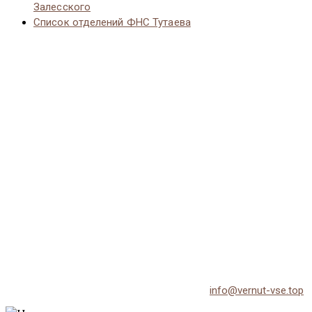
Залесского
Список отделений ФНС Тутаева
© 2026 Vernut-vse.top - Копирование материалов без
активной ссылки на источник запрещено.
По всем вопросам обращайтесь на email:
info@vernut-vse.top