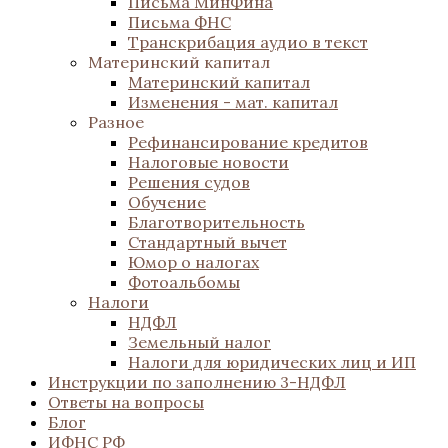
Письма МинФина
Письма ФНС
Транскрибация аудио в текст
Материнский капитал
Материнский капитал
Изменения - мат. капитал
Разное
Рефинансирование кредитов
Налоговые новости
Решения судов
Обучение
Благотворительность
Стандартный вычет
Юмор о налогах
Фотоальбомы
Налоги
НДФЛ
Земельный налог
Налоги для юридических лиц и ИП
Инструкции по заполнению 3-НДФЛ
Ответы на вопросы
Блог
ИФНС РФ