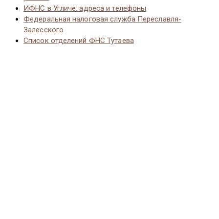
ИФНС в Угличе: адреса и телефоны
Федеральная налоговая служба Переславля-
Залесского
Список отделений ФНС Тутаева
© 2026 Vernut-vse.top - Копирование материалов без
активной ссылки на источник запрещено.