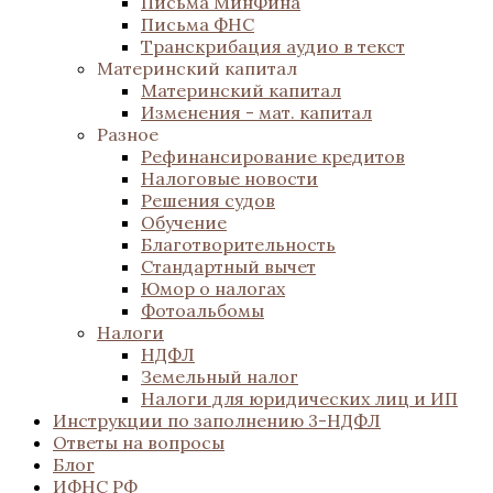
Письма МинФина
Письма ФНС
Транскрибация аудио в текст
Материнский капитал
Материнский капитал
Изменения - мат. капитал
Разное
Рефинансирование кредитов
Налоговые новости
Решения судов
Обучение
Благотворительность
Стандартный вычет
Юмор о налогах
Фотоальбомы
Налоги
НДФЛ
Земельный налог
Налоги для юридических лиц и ИП
Инструкции по заполнению 3-НДФЛ
Ответы на вопросы
Блог
ИФНС РФ