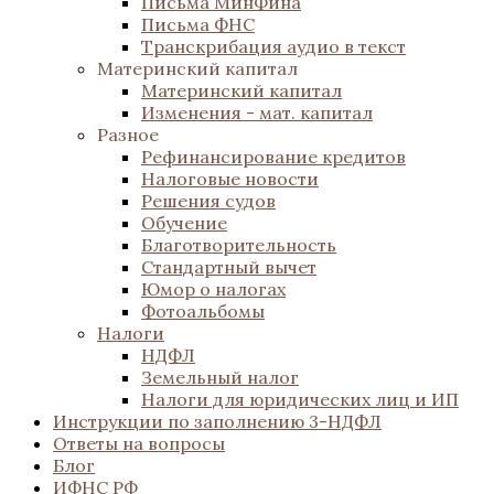
Письма МинФина
Письма ФНС
Транскрибация аудио в текст
Материнский капитал
Материнский капитал
Изменения - мат. капитал
Разное
Рефинансирование кредитов
Налоговые новости
Решения судов
Обучение
Благотворительность
Стандартный вычет
Юмор о налогах
Фотоальбомы
Налоги
НДФЛ
Земельный налог
Налоги для юридических лиц и ИП
Инструкции по заполнению 3-НДФЛ
Ответы на вопросы
Блог
ИФНС РФ