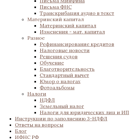
Письма МинФина
Письма ФНС
Транскрибация аудио в текст
Материнский капитал
Материнский капитал
Изменения - мат. капитал
Разное
Рефинансирование кредитов
Налоговые новости
Решения судов
Обучение
Благотворительность
Стандартный вычет
Юмор о налогах
Фотоальбомы
Налоги
НДФЛ
Земельный налог
Налоги для юридических лиц и ИП
Инструкции по заполнению 3-НДФЛ
Ответы на вопросы
Блог
ИФНС РФ