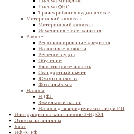
Письма МинФина
Письма ФНС
Транскрибация аудио в текст
Материнский капитал
Материнский капитал
Изменения - мат. капитал
Разное
Рефинансирование кредитов
Налоговые новости
Решения судов
Обучение
Благотворительность
Стандартный вычет
Юмор о налогах
Фотоальбомы
Налоги
НДФЛ
Земельный налог
Налоги для юридических лиц и ИП
Инструкции по заполнению 3-НДФЛ
Ответы на вопросы
Блог
ИФНС РФ