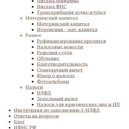
Письма МинФина
Письма ФНС
Транскрибация аудио в текст
Материнский капитал
Материнский капитал
Изменения - мат. капитал
Разное
Рефинансирование кредитов
Налоговые новости
Решения судов
Обучение
Благотворительность
Стандартный вычет
Юмор о налогах
Фотоальбомы
Налоги
НДФЛ
Земельный налог
Налоги для юридических лиц и ИП
Инструкции по заполнению 3-НДФЛ
Ответы на вопросы
Блог
ИФНС РФ