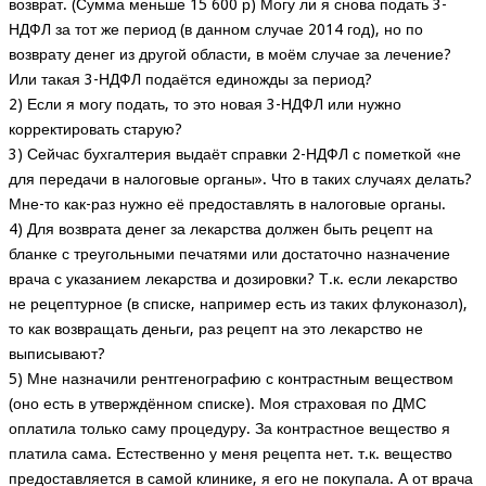
возврат. (Сумма меньше 15 600 р) Могу ли я снова подать 3-
НДФЛ за тот же период (в данном случае 2014 год), но по
возврату денег из другой области, в моём случае за лечение?
Или такая 3-НДФЛ подаётся единожды за период?
2) Если я могу подать, то это новая 3-НДФЛ или нужно
корректировать старую?
3) Сейчас бухгалтерия выдаёт справки 2-НДФЛ с пометкой «не
для передачи в налоговые органы». Что в таких случаях делать?
Мне-то как-раз нужно её предоставлять в налоговые органы.
4) Для возврата денег за лекарства должен быть рецепт на
бланке с треугольными печатями или достаточно назначение
врача с указанием лекарства и дозировки? Т.к. если лекарство
не рецептурное (в списке, например есть из таких флуконазол),
то как возвращать деньги, раз рецепт на это лекарство не
выписывают?
5) Мне назначили рентгенографию с контрастным веществом
(оно есть в утверждённом списке). Моя страховая по ДМС
оплатила только саму процедуру. За контрастное вещество я
платила сама. Естественно у меня рецепта нет. т.к. вещество
предоставляется в самой клинике, я его не покупала. А от врача