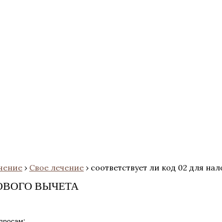
чение
›
Свое лечение
›
соответствует ли код 02 для на
ОВОГО ВЫЧЕТА
просам: