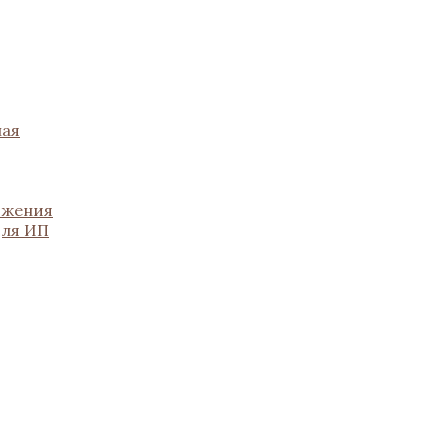
ная
ожения
для ИП