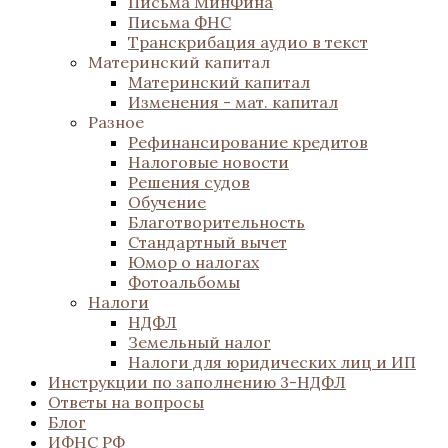
Письма МинФина
Письма ФНС
Транскрибация аудио в текст
Материнский капитал
Материнский капитал
Изменения - мат. капитал
Разное
Рефинансирование кредитов
Налоговые новости
Решения судов
Обучение
Благотворительность
Стандартный вычет
Юмор о налогах
Фотоальбомы
Налоги
НДФЛ
Земельный налог
Налоги для юридических лиц и ИП
Инструкции по заполнению 3-НДФЛ
Ответы на вопросы
Блог
ИФНС РФ