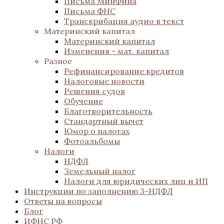
Письма МинФина
Письма ФНС
Транскрибация аудио в текст
Материнский капитал
Материнский капитал
Изменения - мат. капитал
Разное
Рефинансирование кредитов
Налоговые новости
Решения судов
Обучение
Благотворительность
Стандартный вычет
Юмор о налогах
Фотоальбомы
Налоги
НДФЛ
Земельный налог
Налоги для юридических лиц и ИП
Инструкции по заполнению 3-НДФЛ
Ответы на вопросы
Блог
ИФНС РФ