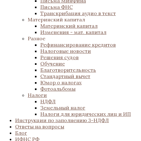
Письма МинФина
Письма ФНС
Транскрибация аудио в текст
Материнский капитал
Материнский капитал
Изменения - мат. капитал
Разное
Рефинансирование кредитов
Налоговые новости
Решения судов
Обучение
Благотворительность
Стандартный вычет
Юмор о налогах
Фотоальбомы
Налоги
НДФЛ
Земельный налог
Налоги для юридических лиц и ИП
Инструкции по заполнению 3-НДФЛ
Ответы на вопросы
Блог
ИФНС РФ