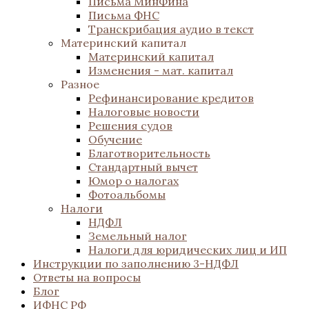
Письма МинФина
Письма ФНС
Транскрибация аудио в текст
Материнский капитал
Материнский капитал
Изменения - мат. капитал
Разное
Рефинансирование кредитов
Налоговые новости
Решения судов
Обучение
Благотворительность
Стандартный вычет
Юмор о налогах
Фотоальбомы
Налоги
НДФЛ
Земельный налог
Налоги для юридических лиц и ИП
Инструкции по заполнению 3-НДФЛ
Ответы на вопросы
Блог
ИФНС РФ