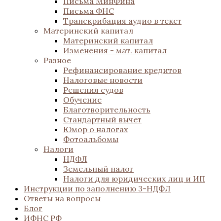
Письма МинФина
Письма ФНС
Транскрибация аудио в текст
Материнский капитал
Материнский капитал
Изменения - мат. капитал
Разное
Рефинансирование кредитов
Налоговые новости
Решения судов
Обучение
Благотворительность
Стандартный вычет
Юмор о налогах
Фотоальбомы
Налоги
НДФЛ
Земельный налог
Налоги для юридических лиц и ИП
Инструкции по заполнению 3-НДФЛ
Ответы на вопросы
Блог
ИФНС РФ