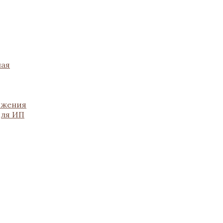
ная
ожения
для ИП