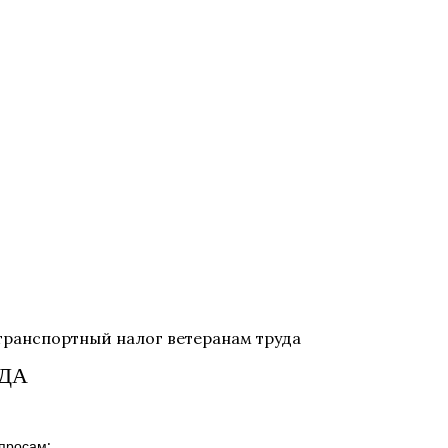
транспортный налог ветеранам труда
УДА
просам: