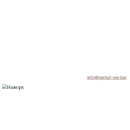
© 2026 Vernut-vse.top - Копирование материалов без
активной ссылки на источник запрещено.
По всем вопросам обращайтесь на email:
info@vernut-vse.top