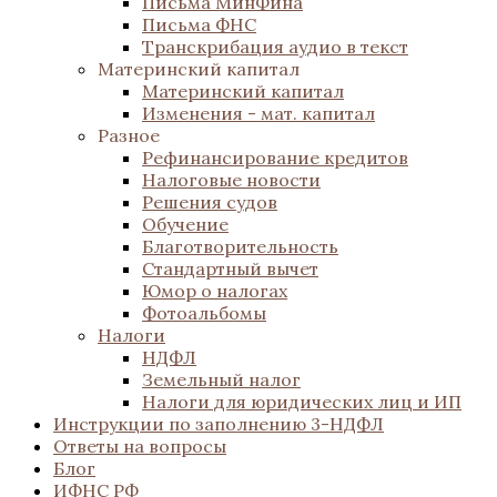
Письма МинФина
Письма ФНС
Транскрибация аудио в текст
Материнский капитал
Материнский капитал
Изменения - мат. капитал
Разное
Рефинансирование кредитов
Налоговые новости
Решения судов
Обучение
Благотворительность
Стандартный вычет
Юмор о налогах
Фотоальбомы
Налоги
НДФЛ
Земельный налог
Налоги для юридических лиц и ИП
Инструкции по заполнению 3-НДФЛ
Ответы на вопросы
Блог
ИФНС РФ