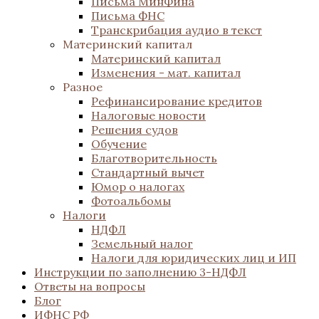
Письма МинФина
Письма ФНС
Транскрибация аудио в текст
Материнский капитал
Материнский капитал
Изменения - мат. капитал
Разное
Рефинансирование кредитов
Налоговые новости
Решения судов
Обучение
Благотворительность
Стандартный вычет
Юмор о налогах
Фотоальбомы
Налоги
НДФЛ
Земельный налог
Налоги для юридических лиц и ИП
Инструкции по заполнению 3-НДФЛ
Ответы на вопросы
Блог
ИФНС РФ