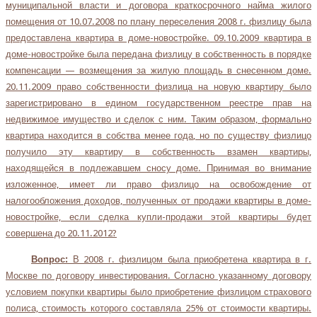
муниципальной власти и договора краткосрочного найма жилого
помещения от 10.07.2008 по плану переселения 2008 г. физлицу была
предоставлена квартира в доме-новостройке. 09.10.2009 квартира в
доме-новостройке была передана физлицу в собственность в порядке
компенсации — возмещения за жилую площадь в снесенном доме.
20.11.2009 право собственности физлица на новую квартиру было
зарегистрировано в едином государственном реестре прав на
недвижимое имущество и сделок с ним. Таким образом, формально
квартира находится в собства менее года, но по существу физлицо
получило эту квартиру в собственность взамен квартиры,
находящейся в подлежавшем сносу доме. Принимая во внимание
изложенное, имеет ли право физлицо на освобождение от
налогообложения доходов, полученных от продажи квартиры в доме-
новостройке, если сделка купли-продажи этой квартиры будет
совершена до 20.11.2012?
Вопрос:
В 2008 г. физлицом была приобретена квартира в г.
Москве по договору инвестирования. Согласно указанному договору
условием покупки квартиры было приобретение физлицом страхового
полиса, стоимость которого составляла 25% от стоимости квартиры.