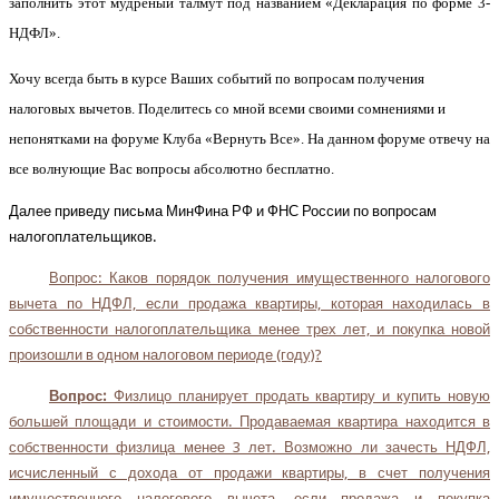
заполнить этот мудреный талмут под названием «Декларация по форме 3-
НДФЛ».
Хочу всегда быть в курсе Ваших событий по вопросам получения
налоговых вычетов. Поделитесь со мной всеми своими сомнениями и
непонятками на форуме Клуба «Вернуть Все». На данном форуме отвечу на
все волнующие Вас вопросы абсолютно бесплатно.
Далее приведу письма МинФина РФ и ФНС России по вопросам
налогоплательщиков.
Вопрос: Каков порядок получения имущественного налогового
вычета по НДФЛ, если продажа квартиры, которая находилась в
собственности налогоплательщика менее трех лет, и покупка новой
произошли в одном налоговом периоде (году)?
Вопрос:
Физлицо планирует продать квартиру и купить новую
большей площади и стоимости. Продаваемая квартира находится в
собственности физлица менее 3 лет. Возможно ли зачесть НДФЛ,
исчисленный с дохода от продажи квартиры, в счет получения
имущественного налогового вычета, если продажа и покупка