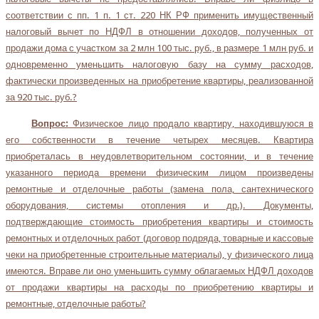
соответствии с пп. 1 п. 1 ст. 220 НК РФ применить имущественный
налоговый вычет по НДФЛ в отношении доходов, полученных от
продажи дома с участком за 2 млн 100 тыс. руб., в размере 1 млн руб. и
одновременно уменьшить налоговую базу на сумму расходов,
фактически произведенных на приобретение квартиры, реализованной
за 920 тыс. руб.?
Вопрос:
Физическое лицо продало квартиру, находившуюся в
его собственности в течение четырех месяцев. Квартира
приобреталась в неудовлетворительном состоянии, и в течение
указанного периода времени физическим лицом произведены
ремонтные и отделочные работы (замена пола, сантехнического
оборудования, системы отопления и др.). Документы,
подтверждающие стоимость приобретения квартиры и стоимость
ремонтных и отделочных работ (договор подряда, товарные и кассовые
чеки на приобретенные строительные материалы), у физического лица
имеются. Вправе ли оно уменьшить сумму облагаемых НДФЛ доходов
от продажи квартиры на расходы по приобретению квартиры и
ремонтные, отделочные работы?