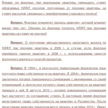
Вправе ли физлицо при реализации квартиры уменьшить сумму
облагаемых НДФЛ доходов, полученных от продажи квартиры, на
сумму расходов, связанных с приобретением страхового полиса?
Вопрос:
Физлицо планирует продать квартиру, которой владеет
менее трех лет. Обязано ли физлицо уплатить НДФЛ при продаже
квартиры за сумму ее покупки?
Вопрос:
О получении имущественного налогового вычета по
НДФЛ при продаже квартиры в 2009 г. в случае, если физлицо
приобрело данную квартиру в 2008 г. с использованием средств
ипотечного кредита и уплатой процентов.
Вопрос:
В 1994 г. в результате приватизации физическое лицо
получило право собственности на квартиру. В 2004 г. физическое лицо
заключило договор пожизненного содержания с иждивением со своей
племянницей, в результате которого право собственности на квартиру
перешло к ней. В августе 2010 г. договор пожизненного содержания
был расторгнут по соглашению сторон. В настоящее время физлицо
регистрирует право собственности на квартиру в Росреестре. После
регистрации квартиру предполагается продать в октябре 2010 г. Имеет