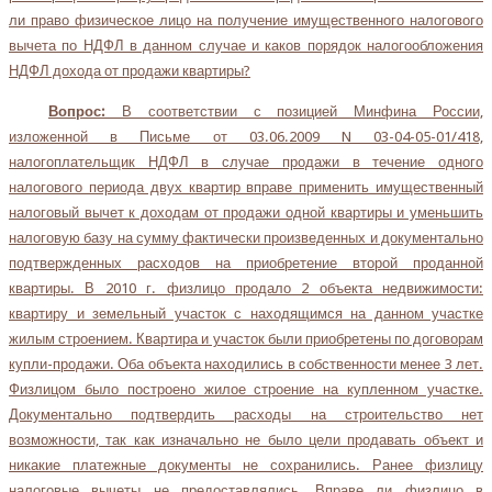
ли право физическое лицо на получение имущественного налогового
вычета по НДФЛ в данном случае и каков порядок налогообложения
НДФЛ дохода от продажи квартиры?
Вопрос:
В соответствии с позицией Минфина России,
изложенной в Письме от 03.06.2009 N 03-04-05-01/418,
налогоплательщик НДФЛ в случае продажи в течение одного
налогового периода двух квартир вправе применить имущественный
налоговый вычет к доходам от продажи одной квартиры и уменьшить
налоговую базу на сумму фактически произведенных и документально
подтвержденных расходов на приобретение второй проданной
квартиры. В 2010 г. физлицо продало 2 объекта недвижимости:
квартиру и земельный участок с находящимся на данном участке
жилым строением. Квартира и участок были приобретены по договорам
купли-продажи. Оба объекта находились в собственности менее 3 лет.
Физлицом было построено жилое строение на купленном участке.
Документально подтвердить расходы на строительство нет
возможности, так как изначально не было цели продавать объект и
никакие платежные документы не сохранились. Ранее физлицу
налоговые вычеты не предоставлялись. Вправе ли физлицо в