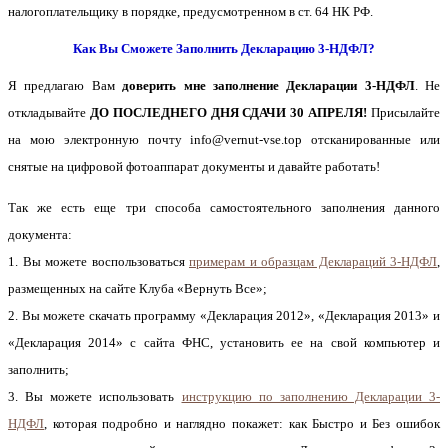
налогоплательщику в порядке, предусмотренном в ст. 64 НК РФ.
Как Вы Сможете Заполнить Декларацию 3-НДФЛ?
Я предлагаю Вам
доверить мне заполнение Декларации 3-НДФЛ
. Не
откладывайте
ДО ПОСЛЕДНЕГО ДНЯ СДАЧИ 30 АПРЕЛЯ!
Присылайте
на мою электронную почту info@vernut-vse.top отсканированные или
снятые на цифровой фотоаппарат документы и давайте работать!
Так же есть еще три способа самостоятельного заполнения данного
документа:
1. Вы можете воспользоваться
примерам и образцам Деклараций 3-НДФЛ
,
размещенных на сайте Клуба «Вернуть Все»;
2. Вы можете скачать программу «Декларация 2012», «Декларация 2013» и
«Декларация 2014» с сайта ФНС, установить ее на свой компьютер и
заполнить;
3. Вы можете использовать
инструкцию по заполнению Декларации 3-
НДФЛ
, которая подробно и наглядно покажет: как Быстро и Без ошибок