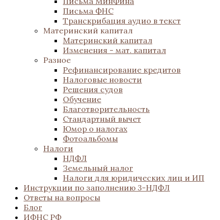
Письма МинФина
Письма ФНС
Транскрибация аудио в текст
Материнский капитал
Материнский капитал
Изменения - мат. капитал
Разное
Рефинансирование кредитов
Налоговые новости
Решения судов
Обучение
Благотворительность
Стандартный вычет
Юмор о налогах
Фотоальбомы
Налоги
НДФЛ
Земельный налог
Налоги для юридических лиц и ИП
Инструкции по заполнению 3-НДФЛ
Ответы на вопросы
Блог
ИФНС РФ