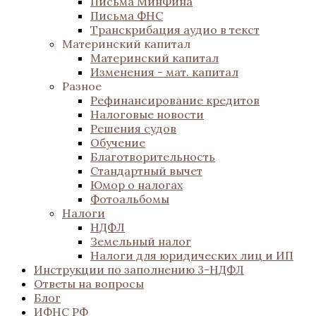
Письма МинФина
Письма ФНС
Транскрибация аудио в текст
Материнский капитал
Материнский капитал
Изменения - мат. капитал
Разное
Рефинансирование кредитов
Налоговые новости
Решения судов
Обучение
Благотворительность
Стандартный вычет
Юмор о налогах
Фотоальбомы
Налоги
НДФЛ
Земельный налог
Налоги для юридических лиц и ИП
Инструкции по заполнению 3-НДФЛ
Ответы на вопросы
Блог
ИФНС РФ