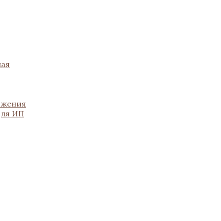
ная
ожения
для ИП