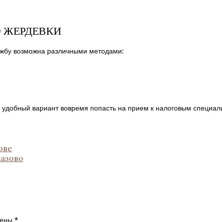
Ю ЖЕРДЕВКИ
ужбу возможна различными методами:
удобный вариант вовремя попасть на прием к налоговым специал
ове
казово
чены
*