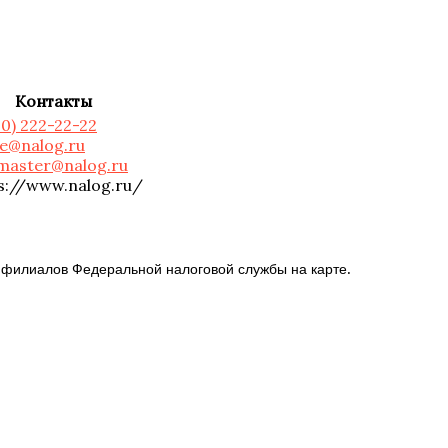
Контакты
00) 222-22-22
ce@nalog.ru
master@nalog.ru
s://www.nalog.ru/
 филиалов Федеральной налоговой службы на карте.