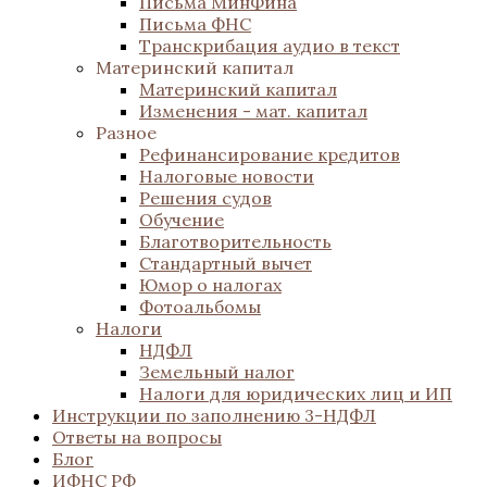
Письма МинФина
Письма ФНС
Транскрибация аудио в текст
Материнский капитал
Материнский капитал
Изменения - мат. капитал
Разное
Рефинансирование кредитов
Налоговые новости
Решения судов
Обучение
Благотворительность
Стандартный вычет
Юмор о налогах
Фотоальбомы
Налоги
НДФЛ
Земельный налог
Налоги для юридических лиц и ИП
Инструкции по заполнению 3-НДФЛ
Ответы на вопросы
Блог
ИФНС РФ