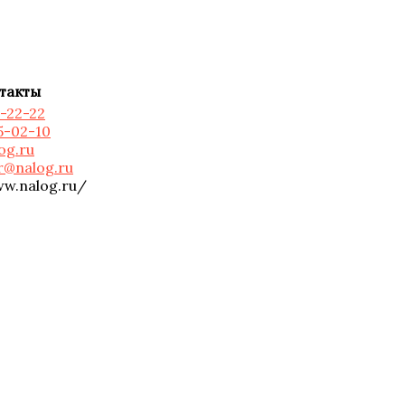
такты
2-22-22
 5-02-10
og.ru
@nalog.ru
ww.nalog.ru/