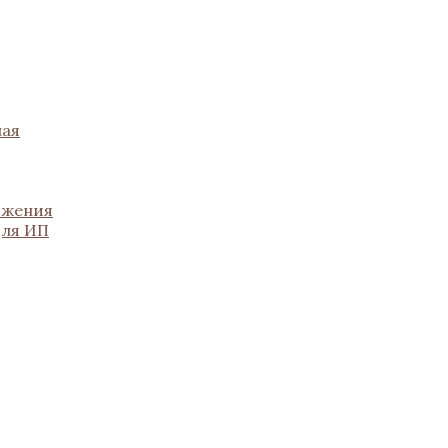
ная
ожения
для ИП