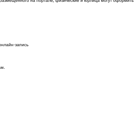
размещенного на портале, физические и юрлица могут оформить
онлайн-запись
ам.