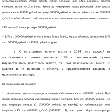
несовершеннолетних детей между собой пополам, или один родитель может
получить вычет по 2-м долям детей на усмотрение самих родителей, тем самым
увеличив свои 500000 рублей на сумму 500000 рублей за одного ребенка или на 1000000
рублей за обоих детей. Тогда получается, что папа может получить вычет в размере:
13% со своей доле в размере 500000 рублей
+ 13% с 1000000 рублей за доли своих двоих детей, таким образом, он получит 13%
от 1500000 рублей = 195000 рублей на руки.
2. С вступлением нового закона в 2014 году каждый из
сособственников сможет получить 13% с максимальной суммы
имущественного налогового вычета, т.е. сам максимальный вычет не
делится и не привязан к объекту, а предоставляется каждому в
максимальном размере.
Объясню лучше на примере:
3 собственника купили квартиру в долевую собственность за 7000000 рублей. При
такой ситуации каждый собственник вправе получить 13% от 2000000 рублей. Но
если квартира стоила бы 5000000 рублей, то каждый из собственников смог
получить 13% от 1666666 рублей (5000000 : 3), т.е. сумма общая за квартиру