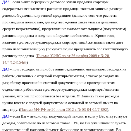
ДА!
– если в акте передачи и договоре купли-продажи квартиры
содержаться все элементы расписки продавца, включая запись о размере
денежной суммы, полученной продавцом (записи о том, что расчеты
произведены полностью, для подтверждения факта уплаты денежных
средств недостаточно), представление налогоплательщиком (покупателем)
расписки продавца о полученной сумме необязательно. Кроме того,
наличие в договоре купли-продажи квартиры такой же записи также дает
право налогоплательщику (покупателю) не представлять соответствующую
расписку продавца. (
Письмо УФНС по от 26 ноября 2009 г. № 20-
14/4/124154@
)
ДА!
– при расходах на приобретение отделочных материалов, расходах на
работы, связанных с отделкой квартиры/комнаты, а также расходах на
разработку проектной и сметной документации на проведение этих
отделочных работ, если в договоре купли-продажи квартиры/комнаты
указано, что она приобретается без отделки. !!! Заявить такие расходы
нужно вместе с подачей документов на основной налоговый вычет на
квартиру. (
Письмо МФ РФ от 20 июля 2012 г. № 03-04-05/7-892
);
ДА!
– если Вы – пенсионер, получающий пенсии, и если у Вас отсутствуют
доходы, облагаемые по налоговой ставке 13%, но Вы уже начали получать
имущественный налоговый вычет, будучи еще налогоплательщиком, Вы