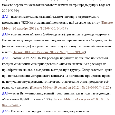
можете перенести остаток налогового вычета на три предыдущих года (ст.
220 НК РФ)
ДА!
– налогоплательщик, ставший членом жилищно-строительного
кооператива (ЖСК) и оплативший полностью пай за свою квартиру (
Письмо
МФ от 20 декабря 2012 г. N 03-04-05/5-1417
)
ДА!
– если налоговый агент (работодатель) при выплате дохода удержал с
Вас налог на доходы физических лиц, но не перечислил его в бюджет, то Вы
(налогоплательщик) все равно вправе получить имущественный налоговый
вычет (
Письмо ФНС от 15 июня 2012 г. № ЕД-3-3/2090@
)
ДА!
— согласно ст. 220 НК РФ расходы по уплате процентов по целевым
кредитам или займам на приобретение жилья не включены в расходы на
приобретение жилья, а выделены в отдельную группу. Следовательно, даже
при использовании материнского капитала на погашение процентов, право
на получение имущественного налогового вычета по этим процентам всё
равно сохраняется (
Письмо МФ от 19 сентября 2012 г. № 03-04-05/4-1125
)
ДА!
— если Вы — индивидуальный предприниматель и получаете доходы,
облагаемые НДФЛ по ставке 13% (
Письмо МФ от 24 августа 2010 г. № 03-
04-05/7-493
);
ДА!
– Вы можете не предоставлять повторно документы на