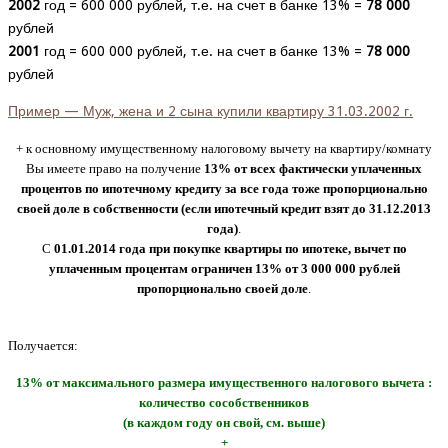
2002
год = 600 000 рублей, т.е. на счет в банке 13% =
78 000
рублей
2001
год = 600 000 рублей, т.е. на счет в банке 13% =
78 000
рублей
Пример — Муж, жена и 2 сына купили квартиру 31.03.2002 г.
+ к основному имущественному налоговому вычету на квартиру/комнату
Вы имеете право на получение
13% от всех фактически уплаченных
процентов по ипотечному кредиту за все года тоже пропорционально
своей доле в собственности (если ипотечный кредит взят до 31.12.2013
года)
.
С
01.01.2014 года при покупке квартиры по ипотеке, вычет по
уплаченным процентам ограничен 13% от 3 000 000 рублей
пропорционально своей доле
.
Получается:
13% от максимального размера имущественного налогового вычета :
количество сособственников
(в каждом году он свой, см. выше)
+