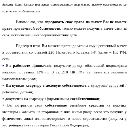
должна быть больше или равна максимальному налоговому вычету умноженному на
количество собственников.
Напоминаю, что
передавать свое право на вычет Вы не имеете
право при долевой собственности
, только можете получить вычет сами за
себя, исключение – несовершеннолетние дети.
Подведем итог, Вы можете претендовать на имущественный вычет
в соответствии со статьей 220 Налогового Кодекса РФ (далее – НК РФ),
если:
+
Вы
работаете
официально, получаете доход, облагаемый подоходным
налогом по ставке 13% (п. 3 ст. 210 НК РФ), т.е. являетесь законным
налогоплательщиком;
+
Вы
купили квартиру в долевую собственность
с супругом/ супругой /
ребенком / детьми;
+
документы на квартиру
оформлены на сособственников
;
+
Вы потратили свои
собственные семейные средства
на покупку
квартиры / комнаты на вторичном рынке жилья (чаще всего это покупка у
физического лица) или инвестировали в новое строительство (покупка у
застройщика) на территории Российской Федерации;