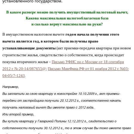
установленного государством.
В каком размере можно получить имущественный налоговый вычет,
Какова максимальная налогооблагаемая база
и сколько вернут максимально на руки?
В имущественном налоговом вычете
годом начала получения этого
вычета является год, в котором были получены право
устанавливающие документы
(акт приемки-передачи квартиры при новом
строительстве жилья, свидетельство о собственности, когда происходит
покупка вторичного жилья –
Письмо УФНС по г. Москве от 18 сентября
2012 г. № 20-14/087655@
;
Письмо МинФина РФ от 01 ноября 2012 г. №03-
04-05/7-1243
.
Например,
Вы заплатили за свою квартиру в новостройке 10.10.2009 г., акт приемки-
передачи от застройщика получили 20.12.2012 г., соответственно начать
получать налоговый вычет Вы имеете право с 2012 года.
Или второй пример,
Вы купили квартиру у Гагариной Полины 12.12.2012 г., свидетельство о
собственности получили 30.12.2012 г., то в этом случае Вы тоже имеете право