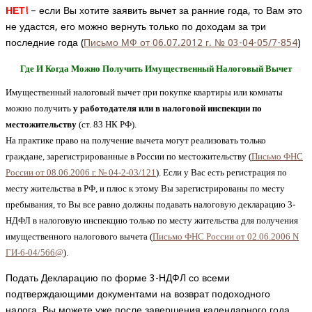
НЕТ!
– если Вы хотите заявить вычет за ранние года, то Вам это
не удастся, его можно вернуть только по доходам за три
последние года (
Письмо МФ от 06.07.2012 г. № 03-04-05/7-854
)
Где И Когда Можно Получить Имущественный Налоговый Вычет
Имущественный налоговый вычет при покупке квартиры или комнаты
можно получить
у работодателя или в налоговой инспекции по
местожительству
(ст. 83 НК РФ).
На практике право на получение вычета могут реализовать только
граждане, зарегистрированные в России по местожительству (
Письмо ФНС
России от 08.06.2006 г. № 04-2-03/121
). Если у Вас есть регистрация по
месту жительства в РФ, и плюс к этому Вы зарегистрированы по месту
пребывания, то Вы все равно должны подавать налоговую декларацию 3-
НДФЛ в налоговую инспекцию только по месту жительства для получения
имущественного налогового вычета (
Письмо ФНС России от 02.06.2006 N
ГИ-6-04/566@
).
Подать Декларацию по форме 3-НДФЛ со всеми
подтверждающими документами на возврат подоходного
налога, Вы можете уже после завершения календарного года