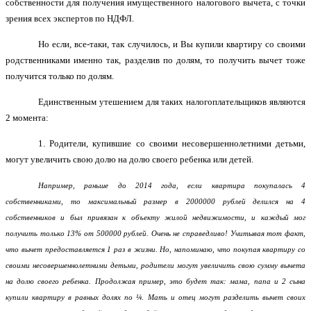
собственности для получения имущественного налогового вычета, с точки
зрения всех экспертов по НДФЛ.
Но если, все-таки, так случилось, и Вы купили квартиру со своими
родственниками именно так, разделив по долям, то получить вычет тоже
получится только по долям.
Единственным утешением для таких налогоплательщиков являются
2 момента:
1. Родители, купившие со своими несовершеннолетними детьми,
могут увеличить свою долю на долю своего ребенка или детей.
Например, раньше до 2014 года, если квартира покупалась 4
собственниками, то максимальный размер в 2000000 рублей делился на 4
собственников и был привязан к объекту жилой недвижимости, и каждый мог
получить только 13% от 500000 рублей. Очень не справедливо! Учитывая тот факт,
что вычет предоставляется 1 раз в жизни. Но, напоминаю, что покупая квартиру со
своими несовершеннолетними детьми, родители могут увеличить свою сумму вычета
на долю своего ребенка. Продолжая пример, это будет так: мама, папа и 2 сына
купили квартиру в равных долях по ¼. Мать и отец могут разделить вычет своих