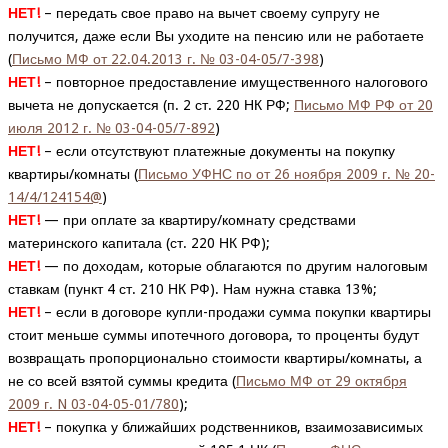
НЕТ!
– передать свое право на вычет своему супругу не
получится, даже если Вы уходите на пенсию или не работаете
(
Письмо МФ от 22.04.2013 г. № 03-04-05/7-398
)
НЕТ!
– повторное предоставление имущественного налогового
вычета не допускается (п. 2 ст. 220 НК РФ;
Письмо МФ РФ от 20
июля 2012 г. № 03-04-05/7-892
)
НЕТ!
– если отсутствуют платежные документы на покупку
квартиры/комнаты (
Письмо УФНС по от 26 ноября 2009 г. № 20-
14/4/124154@
)
НЕТ!
— при оплате за квартиру/комнату средствами
материнского капитала (ст. 220 НК РФ);
НЕТ!
— по доходам, которые облагаются по другим налоговым
ставкам (пункт 4 ст. 210 НК РФ). Нам нужна ставка 13%;
НЕТ!
– если в договоре купли-продажи сумма покупки квартиры
стоит меньше суммы ипотечного договора, то проценты будут
возвращать пропорционально стоимости квартиры/комнаты, а
не со всей взятой суммы кредита (
Письмо МФ от 29 октября
2009 г. N 03-04-05-01/780
);
НЕТ!
– покупка у ближайших родственников, взаимозависимых