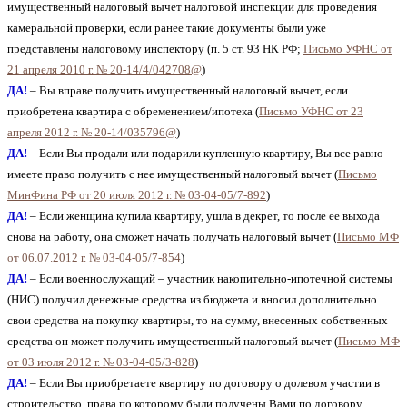
имущественный налоговый вычет налоговой инспекции для проведения
камеральной проверки, если ранее такие документы были уже
представлены налоговому инспектору (п. 5 ст. 93 НК РФ;
Письмо УФНС от
21 апреля 2010 г. № 20-14/4/042708@
)
ДА!
– Вы вправе получить имущественный налоговый вычет, если
приобретена квартира с обременением/ипотека (
Письмо УФНС от 23
апреля 2012 г. № 20-14/035796@
)
ДА!
– Если Вы продали или подарили купленную квартиру, Вы все равно
имеете право получить с нее имущественный налоговый вычет (
Письмо
МинФина РФ от 20 июля 2012 г. № 03-04-05/7-892
)
ДА!
– Если женщина купила квартиру, ушла в декрет, то после ее выхода
снова на работу, она сможет начать получать налоговый вычет (
Письмо МФ
от 06.07.2012 г. № 03-04-05/7-854
)
ДА!
– Если военнослужащий – участник накопительно-ипотечной системы
(НИС) получил денежные средства из бюджета и вносил дополнительно
свои средства на покупку квартиры, то на сумму, внесенных собственных
средства он может получить имущественный налоговый вычет (
Письмо МФ
от 03 июля 2012 г. № 03-04-05/3-828
)
ДА!
– Если Вы приобретаете квартиру по договору о долевом участии в
строительство, права по которому были получены Вами по договору