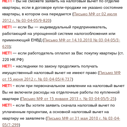
НЕТ!
– Вы не сможете заявить на налоговый вычет по отделке
квартиры, если в договоре купли-продажи не указано состояние
квартиры, в котором она передается (
Письмо МФ от 02 июля
2012 г. № 03-04-05/9-820
)
НЕТ!
— если Вы — индивидуальный предприниматель,
работающий на упрощенной системе налогообложения или
применяющий ЕНВД (
Письмо МФ от 14.10.2010 № 03-04-05/3-
620
);
НЕТ!
— если работодатель оплатил за Вас покупку квартиры (ст.
220 НК РФ)
НЕТ!
– наследники по закону продолжить получать
имущественный налоговый вычет не имеют право (
Письмо МФ
от 15 июня 2012 г. № 03-04-05/4-737
)
НЕТ!
– если при первоначальном заявлении на налоговый вычет
Вы не включили расходы на отделочные работы по купленной
квартире (
Письмо МФ от 15 января 2013 г. № 03-04-05/5-25
)
НЕТ!
– если Вы хотите заявить сначала налоговый вычет по
уплаченным процентам, а основной налоговый вычет на
квартиру не заявляете (
Письмо МФ от 31 мая 2010 г. № 03-04-
05/7-299
)