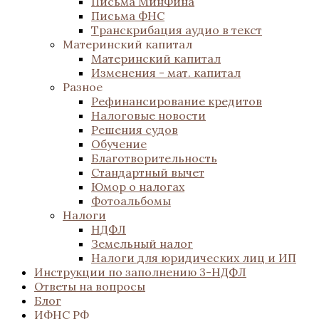
Письма МинФина
Письма ФНС
Транскрибация аудио в текст
Материнский капитал
Материнский капитал
Изменения - мат. капитал
Разное
Рефинансирование кредитов
Налоговые новости
Решения судов
Обучение
Благотворительность
Стандартный вычет
Юмор о налогах
Фотоальбомы
Налоги
НДФЛ
Земельный налог
Налоги для юридических лиц и ИП
Инструкции по заполнению 3-НДФЛ
Ответы на вопросы
Блог
ИФНС РФ