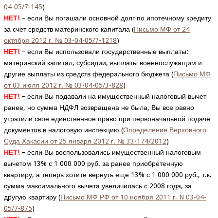
04-05/7-145
)
НЕТ!
– если Вы погашали основной долг по ипотечному кредиту
за счет средств материнского капитала (
Письмо МФ от 24
октября 2012 г. № 03-04-05/7-1218
)
НЕТ!
– если Вы использовали государственные выплаты:
материнский капитал, субсидии, выплаты военнослужащим и
другие выплаты из средств федерального бюджета (
Письмо МФ
от 03 июля 2012 г. № 03-04-05/3-828
)
НЕТ!
– если Вы подавали на имущественный налоговый вычет
ранее, но сумма НДФЛ возвращена не была, Вы все равно
утратили свое единственное право при первоначальной подаче
документов в налоговую инспекцию (
Определение Верховного
Суда Хакасии от 25 января 2012 г. № 33-174/2012
)
НЕТ!
– если Вы воспользовались имущественный налоговым
вычетом 13% с 1 000 000 руб. за ранее приобретенную
квартиру, а теперь хотите вернуть еще 13% с 1 000 000 руб., т.к.
сумма максимального вычета увеличилась с 2008 года, за
другую квартиру (
Письмо МФ РФ от 10 ноября 2011 г. N 03-04-
05/7-875
)