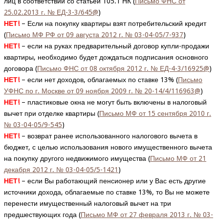
лиц в соответствии со статьей 105.1 НК (
Письмо ФНС от
25.02.2013 г. № ЕД-3-3/645@
)
НЕТ!
– Если на покупку квартиры взят потребительский кредит
(
Письмо МФ РФ от 09 августа 2012 г. № 03-04-05/7-937
)
НЕТ!
– если на руках предварительный договор купли-продажи
квартиры, необходимо будет дождаться подписания основного
договора (
Письмо ФНС от 08 октября 2012 г. № ЕД-4-3/16925@
)
НЕТ!
– если нет доходов, облагаемых по ставке 13% (
Письмо
УФНС по г. Москве от 09 ноября 2009 г. № 20-14/4/116963@
)
НЕТ!
– пластиковые окна не могут быть включены в налоговый
вычет при отделке квартиры (
Письмо МФ от 15 сентября 2010 г.
№ 03-04-05/9-545
)
НЕТ!
– возврат ранее использованного налогового вычета в
бюджет, с целью использования нового имущественного вычета
на покупку другого недвижимого имущества (
Письмо МФ от 21
декабря 2012 г. № 03-04-05/5-1421
)
НЕТ!
– если Вы работающий пенсионер или у Вас есть другие
источники дохода, облагаемые по ставке 13%, то Вы не можете
перенести имущественный налоговый вычет на три
предшествующих года (
Письмо МФ от 27 февраля 2013 г. № 03-