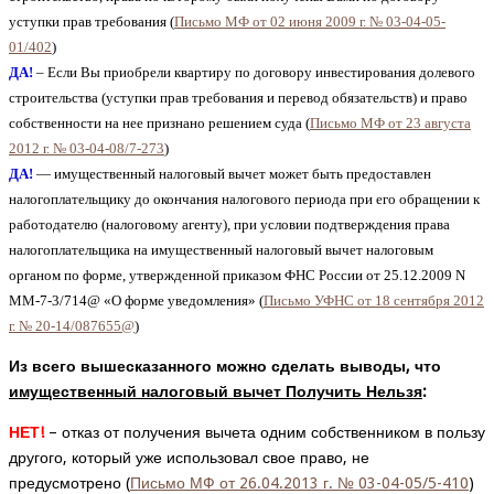
уступки прав требования (
Письмо МФ от 02 июня 2009 г. № 03-04-05-
01/402
)
ДА!
– Если Вы приобрели квартиру по договору инвестирования долевого
строительства (уступки прав требования и перевод обязательств) и право
собственности на нее признано решением суда (
Письмо МФ от 23 августа
2012 г. № 03-04-08/7-273
)
ДА!
— имущественный налоговый вычет может быть предоставлен
налогоплательщику до окончания налогового периода при его обращении к
работодателю (налоговому агенту), при условии подтверждения права
налогоплательщика на имущественный налоговый вычет налоговым
органом по форме, утвержденной приказом ФНС России от 25.12.2009 N
ММ-7-3/714@ «О форме уведомления» (
Письмо УФНС от 18 сентября 2012
г. № 20-14/087655@
)
Из всего вышесказанного можно сделать выводы, что
имущественный налоговый вычет Получить Нельзя
:
НЕТ!
– отказ от получения вычета одним собственником в пользу
другого, который уже использовал свое право, не
предусмотрено (
Письмо МФ от 26.04.2013 г. № 03-04-05/5-410
)