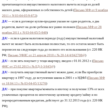
причитающегося имущественного налогового вычета исходя из долей
жилого дома, оформленных в собственность детей (
Письмо МФ от 9 ноября
2011 г. N 03-04-05/9-872
)
ДА!
— если в договоре купли-продажи указан не один родитель, а два
родителя, вычет на долю ребенка все равно положен (
Письмо МФ от 28
ноября 2011 г. N 03-04-05/5-949
)
ДА!
– если в одном налоговом периоде (году) имущественный налоговый
вычет не может быть использован полностью, то его остаток может быть
перенесен на следующие года до полного его использования (ст. 220 НК
РФ;
Письмо УФНС от 21 апреля 2010 г. № 20-14/4/042708@
)
ДА!
– если зять покупает у тещи квартиру, введен с 01.01.2012 г. (
Письмо
ФНС от 25.02.2013 г. № ЕД-3-3/645@
)
ДА!
– получить имущественный вычет можно даже, если Вы приобрели
квартиру в 1997 году, до вступления закона в 2001 г. о НДФЛ (
Письмо МФ
от 18.04.13 г. № 03-04-05/13276
)
ДА!
– при покупке квартиры/комнаты в ипотеку и получение 13% от всех
уплаченных процентов по ипотечному целевому кредиту/займу и по
перекредитованным кредитам, действует до 31.12.2013 года (ст. 220 НК
РФ);