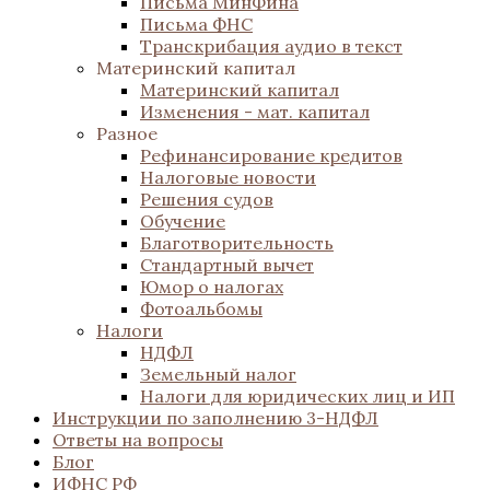
Письма МинФина
Письма ФНС
Транскрибация аудио в текст
Материнский капитал
Материнский капитал
Изменения - мат. капитал
Разное
Рефинансирование кредитов
Налоговые новости
Решения судов
Обучение
Благотворительность
Стандартный вычет
Юмор о налогах
Фотоальбомы
Налоги
НДФЛ
Земельный налог
Налоги для юридических лиц и ИП
Инструкции по заполнению 3-НДФЛ
Ответы на вопросы
Блог
ИФНС РФ