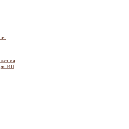
ная
ожения
для ИП