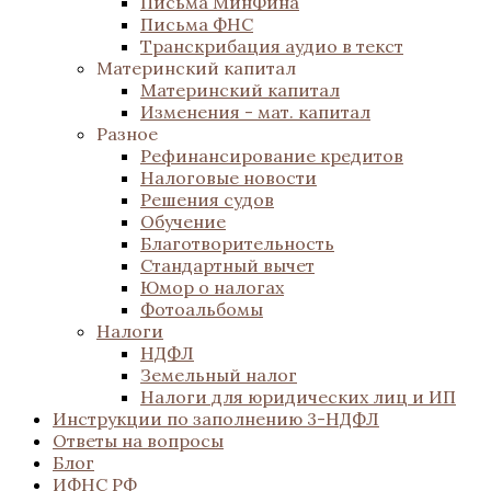
Письма МинФина
Письма ФНС
Транскрибация аудио в текст
Материнский капитал
Материнский капитал
Изменения - мат. капитал
Разное
Рефинансирование кредитов
Налоговые новости
Решения судов
Обучение
Благотворительность
Стандартный вычет
Юмор о налогах
Фотоальбомы
Налоги
НДФЛ
Земельный налог
Налоги для юридических лиц и ИП
Инструкции по заполнению 3-НДФЛ
Ответы на вопросы
Блог
ИФНС РФ